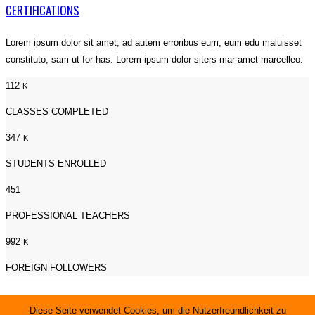
CERTIFICATIONS
Lorem ipsum dolor sit amet, ad autem erroribus eum, eum edu maluisset
constituto, sam ut for has. Lorem ipsum dolor siters mar amet marcelleo.
112
K
CLASSES COMPLETED
347
K
STUDENTS ENROLLED
451
PROFESSIONAL TEACHERS
992
K
FOREIGN FOLLOWERS
OUR PARTNERS
Diese Seite verwendet Cookies, um die Nutzerfreundlichkeit zu